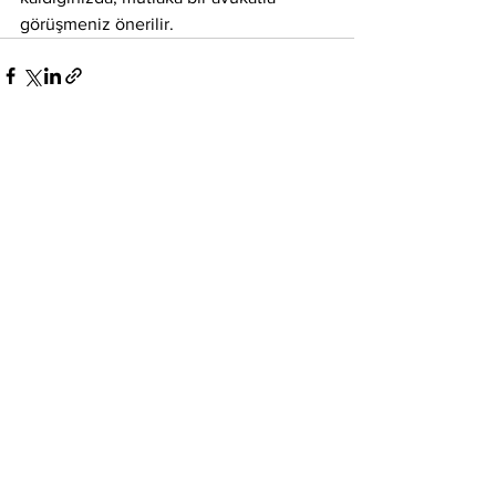
görüşmeniz önerilir.
Hepsini Gör
Son Yazılar