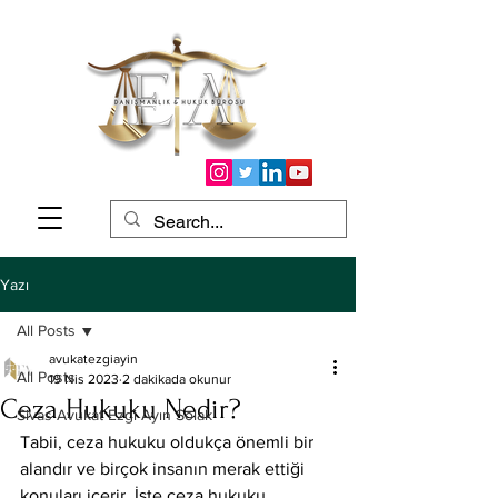
Yazı
All Posts
avukatezgiayin
All Posts
19 Nis 2023
2 dakikada okunur
Ceza Hukuku Nedir?
Sivas Avukat Ezgi Ayın Solak
Tabii, ceza hukuku oldukça önemli bir 
alandır ve birçok insanın merak ettiği 
konuları içerir. İşte ceza hukuku 