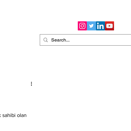
mızda
More
 sahibi olan 