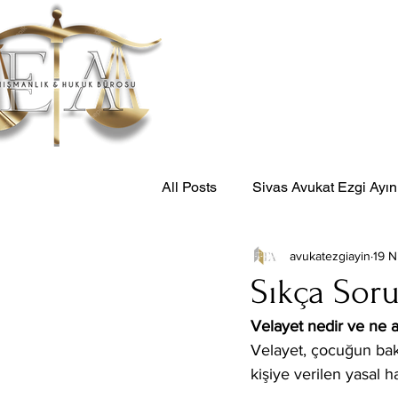
Anasayfa
F
All Posts
Sivas Avukat Ezgi Ayın
avukatezgiayin
19 N
Sıkça Soru
Velayet nedir ve ne 
Velayet, çocuğun bakı
kişiye verilen yasal h