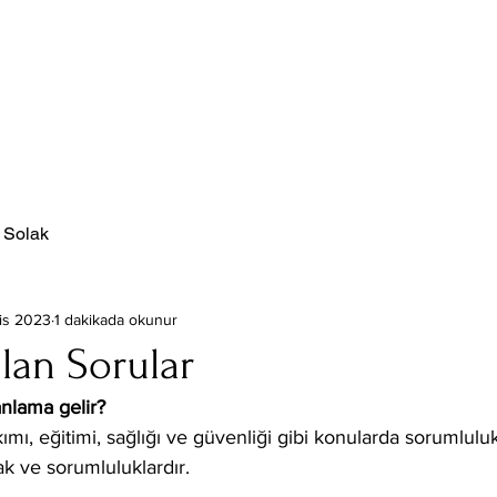
aaliyet Alanlarımız
Hakkı
 Solak
is 2023
1 dakikada okunur
lan Sorular
anlama gelir?
mı, eğitimi, sağlığı ve güvenliği gibi konularda sorumluluk
ak ve sorumluluklardır.