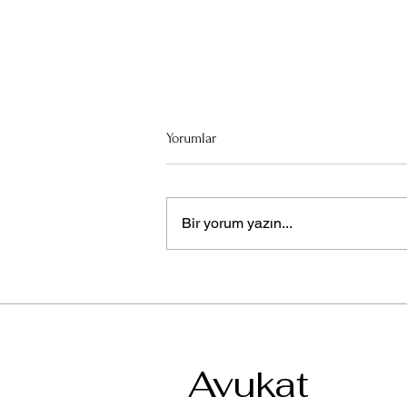
Yorumlar
Bir yorum yazın...
Trafik Kazası Sonrası Haklarınız
ve Süreçler
Avukat