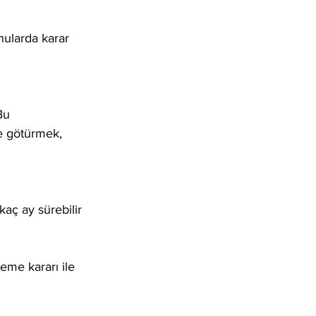
nularda karar 
Bu 
e götürmek, 
kaç ay sürebilir 
eme kararı ile 