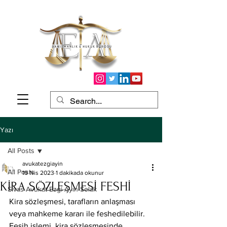
Yazı
All Posts
avukatezgiayin
All Posts
19 Nis 2023
1 dakikada okunur
KİRA SÖZLEŞMESİ FESHİ
Sivas Avukat Ezgi Ayın Solak
Kira sözleşmesi, tarafların anlaşması 
veya mahkeme kararı ile feshedilebilir. 
Fesih işlemi, kira sözleşmesinde 