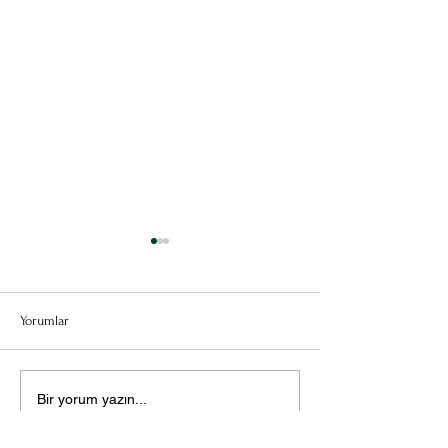
Yorumlar
Gözaltı Süreci ve 
İŞTEN ÇIKARILMA HALİNDE
Bir yorum yazın...
HAKLARINIZ NELERDİR?