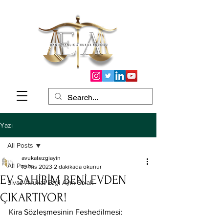
Yazı
All Posts
avukatezgiayin
All Posts
19 Nis 2023
2 dakikada okunur
EV SAHİBİM BENİ EVDEN
Sivas Avukat Ezgi Ayın Solak
ÇIKARTIYOR!
Kira Sözleşmesinin Feshedilmesi: 